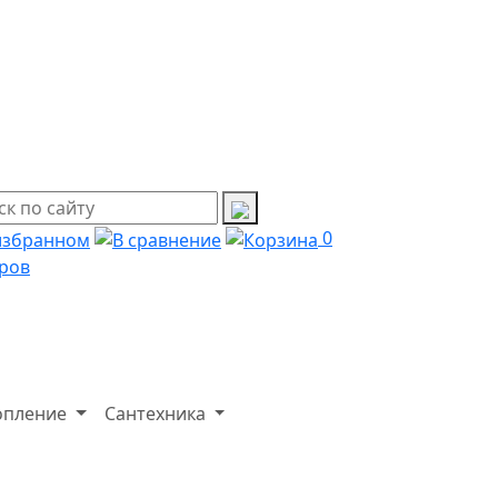
0
ров
опление
Сантехника