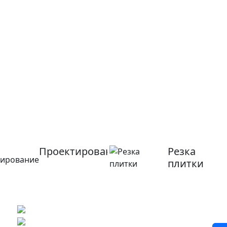
Проектирование
Резка
плитки
?
Бесплатный 3D-проект
Демонстрация плитки
по видеозвонку