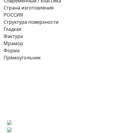
Современный / классика
Страна изготовления
РОССИЯ
Структура поверхности
Гладкая
Фактура
Мрамор
Форма
Прямоугольник
Ищете конкретную плитку?
Позвоните нам и мы поможем ее найти,
либо предложим более выгодные аналоги.
Бесплатный 3D-проект
Демонстрация плитки
по видеозвонку